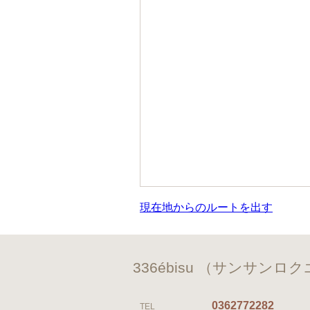
現在地からのルートを出す
336ébisu （サンサンロ
0362772282
TEL