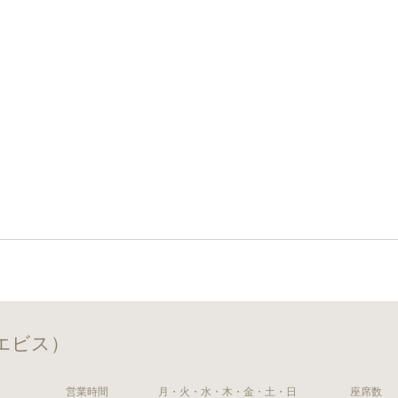
クエビス）
営業時間
月・火・水・木・金・土・日
座席数