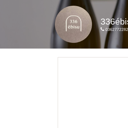
336ébi
036277228